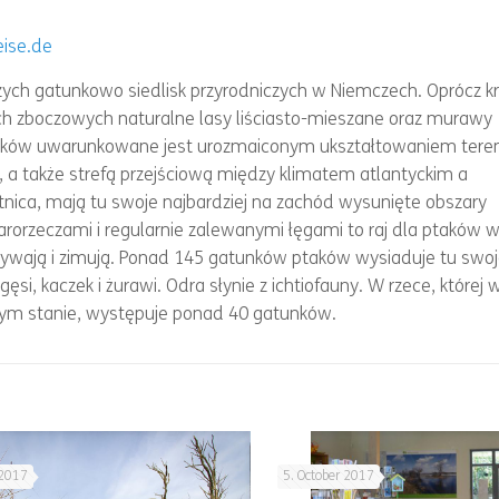
ise.de
ych gatunkowo siedlisk przyrodniczych w Niemczech. Oprócz k
ch zboczowych naturalne lasy liściasto-mieszane oraz murawy
tunków uwarunkowane jest urozmaiconym ukształtowaniem ter
a także strefą przejściową między klimatem atlantyckim a
ostnica, mają tu swoje najbardziej na zachód wysunięte obszary
arorzeczami i regularnie zalewanymi łęgami to raj dla ptaków 
zywają i zimują. Ponad 145 gatunków ptaków wysiaduje tu swoje
si, kaczek i żurawi. Odra słynie z ichtiofauny. W rzece, której 
lnym stanie, występuje ponad 40 gatunków.
 2017
5. October 2017