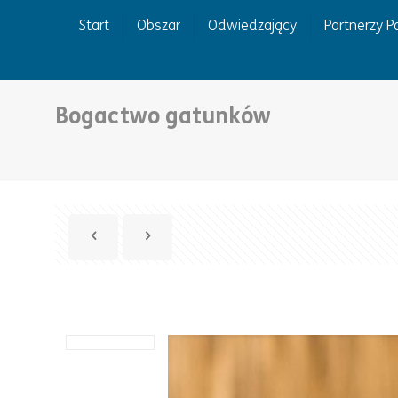
Start
Obszar
Odwiedzający
Partnerzy 
Bogactwo gatunków