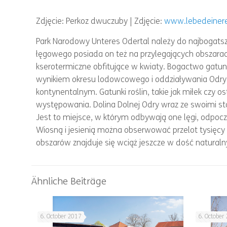
Zdjęcie: Perkoz dwuczuby | Zdjęcie:
www.lebedeinere
Park Narodowy Unteres Odertal należy do najbogatsz
łęgowego posiada on też na przylegających obszara
kserotermiczne obfitujące w kwiaty. Bogactwo ga
wynikiem okresu lodowcowego i oddziaływania Odry, 
kontynentalnym. Gatunki roślin, takie jak miłek czy 
występowania. Dolina Dolnej Odry wraz ze swoimi st
Jest to miejsce, w którym odbywają one lęgi, odpoc
Wiosną i jesienią można obserwować przelot tysięcy gę
obszarów znajduje się wciąż jeszcze w dość natura
Ähnliche Beiträge
6. October 2017
6. October