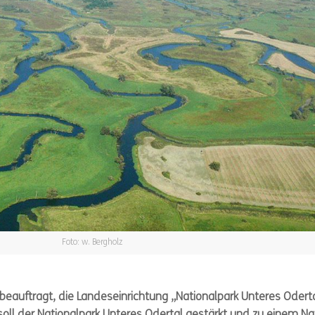
Foto: w. Bergholz
beauftragt, die Landeseinrichtung „Nationalpark Unteres Oderta
oll der Nationalpark Unteres Odertal gestärkt und zu einem Na