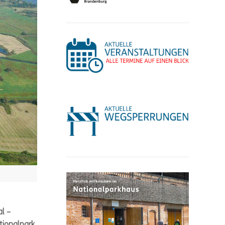
l –
tionalpark