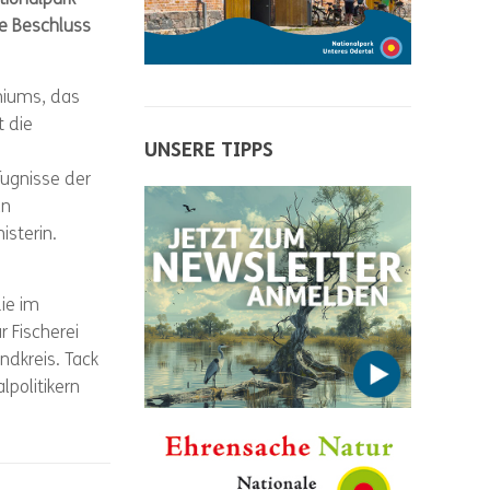
ge Beschluss
miums, das
t die
UNSERE TIPPS
fugnisse der
ln
isterin.
ie im
r Fischerei
ndkreis. Tack
politikern