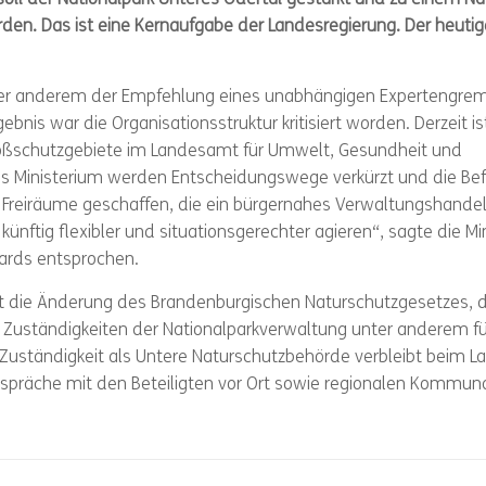
den. Das ist eine Kernaufgabe der Landesregierung. Der heuti
unter anderem der Empfehlung eines unabhängigen Expertengre
bnis war die Organisationsstruktur kritisiert worden. Derzeit is
Großschutzgebiete im Landesamt für Umwelt, Gesundheit und
as Ministerium werden Entscheidungswege verkürzt und die Be
n Freiräume geschaffen, die ein bürgernahes Verwaltungshande
nftig flexibler und situationsgerechter agieren“, sagte die Min
dards entsprochen.
ist die Änderung des Brandenburgischen Naturschutzgesetzes, d
en Zuständigkeiten der Nationalparkverwaltung unter anderem fü
Zuständigkeit als Untere Naturschutzbehörde verbleibt beim La
spräche mit den Beteiligten vor Ort sowie regionalen Kommunal