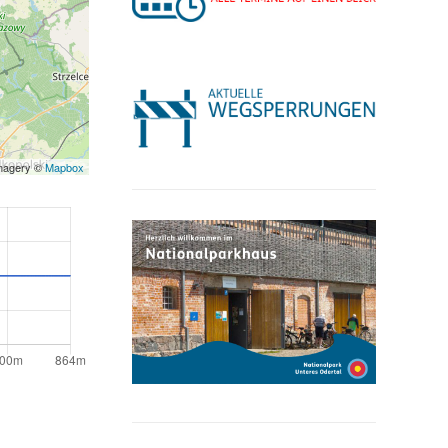
Imagery ©
Mapbox