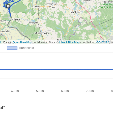
t
| Data ©
OpenStreetMap
contributors, Maps ©
Hike & Bike Map
contributors,
CC-BY-SA
, 
al"