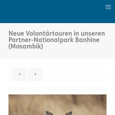
Neue Volontärtouren in unseren
Partner-Nationalpark Banhine
(Mosambik)