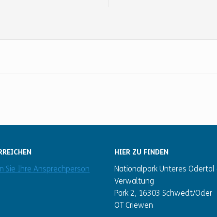
RREICHEN
HIER ZU FINDEN
en Sie Ihre Ansprechperson
Nationalpark Unteres Odertal 
Verwaltung
Park 2, 16303 Schwedt/Oder
OT Criewen