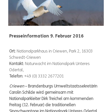
Presseinformation 9. Februar 2016
Bühne
frei: 10. Singschwantage im Nationalpark Unteres Odertal
Termin
Zeit
Eröffnungsveranstaltung am Freitag, 12. Februar, 15.30 Uhr
Sonnabend und Sonntag, jeweils 9.00 bis 16.00 Uhr
:
: 12. bis 14. Februar
Ort
: Nationalparkhaus in Criewen, Park 2, 16303
Schwedt-Criewen
Kontakt
: Naturwacht im Nationalpark Unteres
Odertal,
Telefon
: +49 (0) 3332 2677201
Criewen
– Brandenburgs Umweltstaatssekretärin
Carolin Schilde wird gemeinsam mit
Nationalparkleiter Dirk Treichel am kommenden
Freitag (12. Februar) die traditionellen
Singschwantage im Nationalpark Unteres Odertal