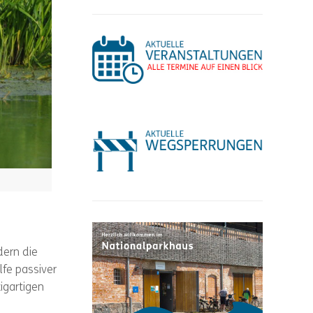
dern die
lfe passiver
igartigen