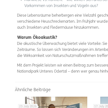
Mähwiese vs. Röhricht – Wie wirken sich unters
Vorkommen von Insekten und Vögeln aus?
Diese Lebensräume beherbergen eine Vielzahl gesch
verschiedene Heuschreckenarten. Im Frühjahr wurd
auch Insekten und Fledermäuse hinzukommen.
Warum Ökoakustik?
Die akustische Überwachung bietet viele Vorteile: Sie 
Zeiträume. So lassen sich Veränderungen im Artenbe
die Wirksamkeit von Naturschutzmaßnahmen treffen
Mit dem Projekt leisten wir einen Beitrag zum besser
Nationalpark Unteres Odertal – denn wer genau hinh
Ähnliche Beiträge
23. July 2026
17. July 2