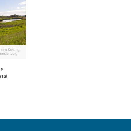
ilena Kreiling,
Brandenburg
es
rtal