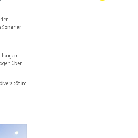
s
oder
im Sommer
r längere
sagen über
diversität im