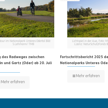
tour im Nationalpark Unteres Odertal Bild:
Lichtspiel in der Aue, Foto: M
S.Lehmann/ TMB
Lizenz: NaturSchutzFonds 
g des Radweges zwischen
Fortschrittsbericht 2025 d
n und Gartz (Oder) ab 20. Juli
Nationalparks Unteres Ode
Mehr erfahren
Mehr erfahren