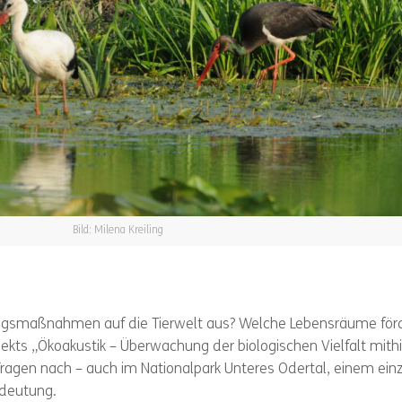
Bild: Milena Kreiling
ungsmaßnahmen auf die Tierwelt aus? Welche Lebensräume för
ekts „Ökoakustik – Überwachung der biologischen Vielfalt mithi
ragen nach – auch im Nationalpark Unteres Odertal, einem einz
edeutung.