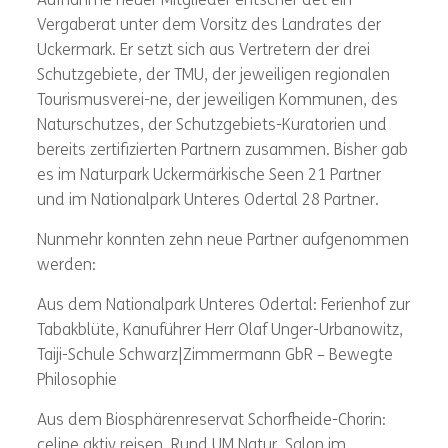
Aufnahme neuer Mitglieder entschei-det ein
Vergaberat unter dem Vorsitz des Landrates der
Uckermark. Er setzt sich aus Vertretern der drei
Schutzgebiete, der TMU, der jeweiligen regionalen
Tourismusverei-ne, der jeweiligen Kommunen, des
Naturschutzes, der Schutzgebiets-Kuratorien und
bereits zertifizierten Partnern zusammen. Bisher gab
es im Naturpark Uckermärkische Seen 21 Partner
und im Nationalpark Unteres Odertal 28 Partner.
Nunmehr konnten zehn neue Partner aufgenommen
werden:
Aus dem Nationalpark Unteres Odertal: Ferienhof zur
Tabakblüte, Kanuführer Herr Olaf Unger-Urbanowitz,
Taiji-Schule Schwarz|Zimmermann GbR – Bewegte
Philosophie
Aus dem Biosphärenreservat Schorfheide-Chorin:
celine aktiv reisen, Rund UM Natur, Salon im