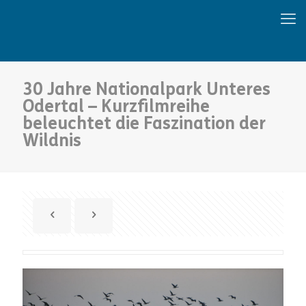
30 Jahre Nationalpark Unteres
Odertal – Kurzfilmreihe
beleuchtet die Faszination der
Wildnis