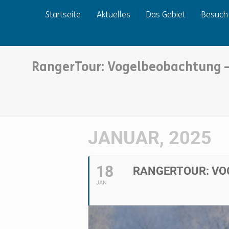
Startseite
Aktuelles
Das Gebiet
Besuch
RangerTour: Vogelbeobachtung –
JANUAR, 2025
18
RANGERTOUR: VO
JAN