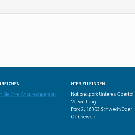
RREICHEN
HIER ZU FINDEN
en Sie Ihre Ansprechperson
Nationalpark Unteres Odertal 
Verwaltung
Park 2, 16303 Schwedt/Oder
OT Criewen