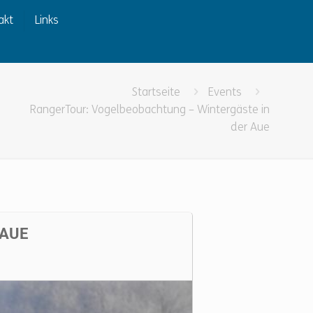
akt
Links
Startseite
Events
RangerTour: Vogelbeobachtung – Wintergäste in
der Aue
 AUE