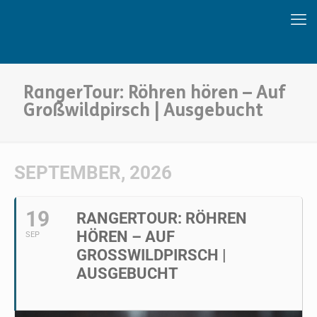
RangerTour: Röhren hören – Auf
Großwildpirsch | Ausgebucht
SEPTEMBER, 2026
19
RANGERTOUR: RÖHREN
HÖREN – AUF
SEP
GROSSWILDPIRSCH | A
USGEBUCHT