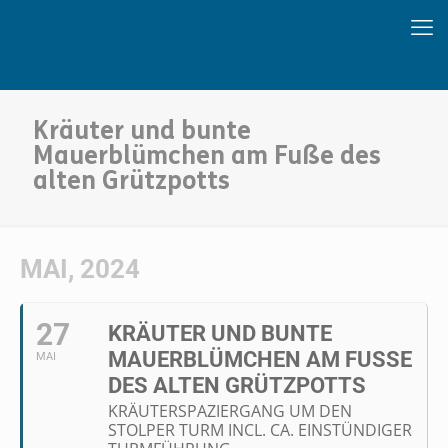
Kräuter und bunte
Mauerblümchen am Fuße des
alten Grützpotts
MAI, 2024
27
KRÄUTER UND BUNTE
MAUERBLÜMCHEN AM FUSSE D
MAI
ES ALTEN GRÜTZPOTTS
KRÄUTERSPAZIERGANG UM DEN
STOLPER TURM INCL. CA. EINSTÜNDIGER